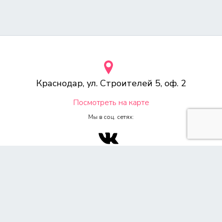
Краснодар, ул. Строителей 5, оф. 2
Посмотреть на карте
Мы в соц. сетях:
© 2000-2026 Веб-студия «Voodoo.ru»
Любое копирование материалов сайта, без указания источника,
запрещена согласно 4ч, раздел 7 Гражданского Кодекса РФ.
Политика конфиденциальности
Согласие на обработку персональных данных
Обращаем Ваше внимание на то, что данный сайт носит