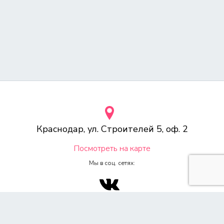
Краснодар, ул. Строителей 5, оф. 2
Посмотреть на карте
Мы в соц. сетях:
© 2000-2026 Веб-студия «Voodoo.ru»
Любое копирование материалов сайта, без указания источника,