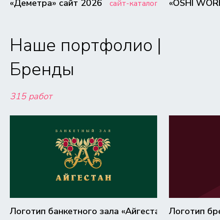
«Деметра» сайт 2026
«OSHI WOR
сайт-каталог
Наше портфолио |
Бренды
315 работ
Логотип банкетного зала «Айгестан»
Логотип бр
логотип