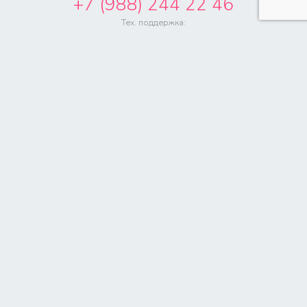
+7 (988) 244 22 46
+7 (988) 244 22 43
Напишите нам
* Поля обязательные для заполнения
Я даю
Согласие
на обработку моих персональных