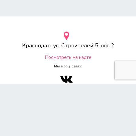
Краснодар, ул. Строителей 5, оф. 2
Посмотреть на карте
Мы в соц. сетях:
© 2000-2026 Веб-студия «Voodoo.ru»
Любое копирование материалов сайта, без указания источника,
запрещена согласно 4ч, раздел 7 Гражданского Кодекса РФ.
Политика конфиденциальности
Согласие на обработку персональных данных
Обращаем Ваше внимание на то, что данный сайт носит
исключительно информационный характер и ни при каких условиях
не является публичной офертой, определяемой положением ч. 2 ст.