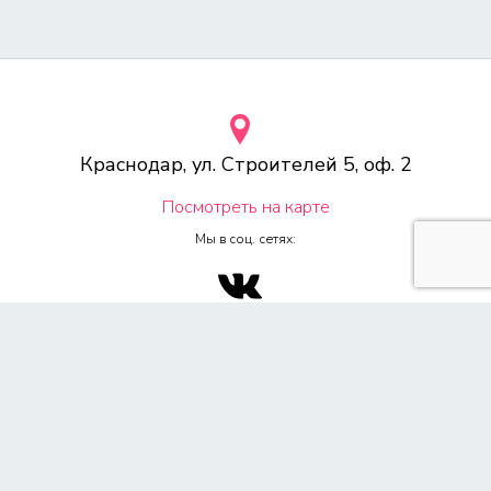
Краснодар, ул. Строителей 5, оф. 2
Посмотреть на карте
Мы в соц. сетях:
© 2000-2026 Веб-студия «Voodoo.ru»
Любое копирование материалов сайта, без указания источника,
запрещена согласно 4ч, раздел 7 Гражданского Кодекса РФ.
Политика конфиденциальности
Согласие на обработку персональных данных
Обращаем Ваше внимание на то, что данный сайт носит
исключительно информационный характер и ни при каких условиях
не является публичной офертой, определяемой положением ч. 2 ст.