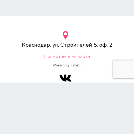
Краснодар, ул. Строителей 5, оф. 2
Посмотреть на карте
Мы в соц. сетях:
© 2000-2026 Веб-студия «Voodoo.ru»
Любое копирование материалов сайта, без указания источника,
запрещена согласно 4ч, раздел 7 Гражданского Кодекса РФ.
Политика конфиденциальности
Согласие на обработку персональных данных
Обращаем Ваше внимание на то, что данный сайт носит
исключительно информационный характер и ни при каких условиях
не является публичной офертой, определяемой положением ч. 2 ст.