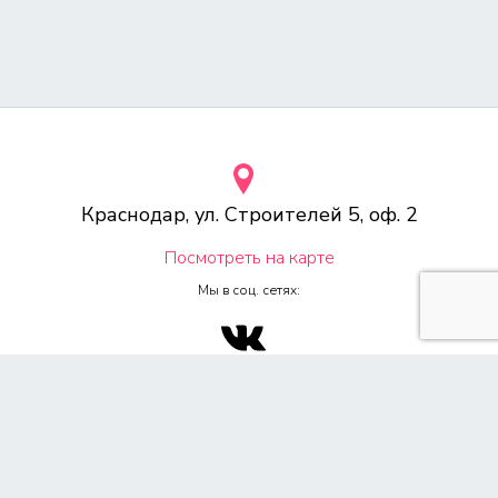
Краснодар, ул. Строителей 5, оф. 2
Посмотреть на карте
Мы в соц. сетях:
© 2000-2026 Веб-студия «Voodoo.ru»
Любое копирование материалов сайта, без указания источника,
запрещена согласно 4ч, раздел 7 Гражданского Кодекса РФ.
Политика конфиденциальности
Согласие на обработку персональных данных