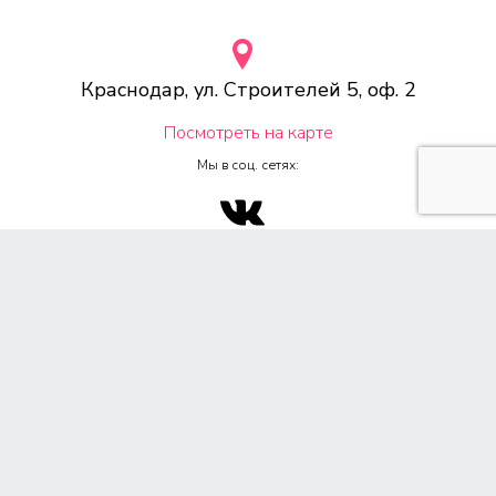
Краснодар, ул. Строителей 5, оф. 2
Посмотреть на карте
Мы в соц. сетях:
© 2000-2026 Веб-студия «Voodoo.ru»
Любое копирование материалов сайта, без указания источника,
запрещена согласно 4ч, раздел 7 Гражданского Кодекса РФ.
Политика конфиденциальности
Согласие на обработку персональных данных
Обращаем Ваше внимание на то, что данный сайт носит
исключительно информационный характер и ни при каких условиях
не является публичной офертой, определяемой положением ч. 2 ст.
437 Гражданского кодекса Российской Федерации. Для получения
подробной информации о стоимости услуг, пожалуйста,
обращайтесь к менеджеру по продажам. Все цены на сайте указаны
розничные, при наличии акций с учетом скидок. Предоставляя свои
персональные данные и используя настоящий веб-сайт, Вы
соглашаетесь с обработкой Ваших персональных данных и