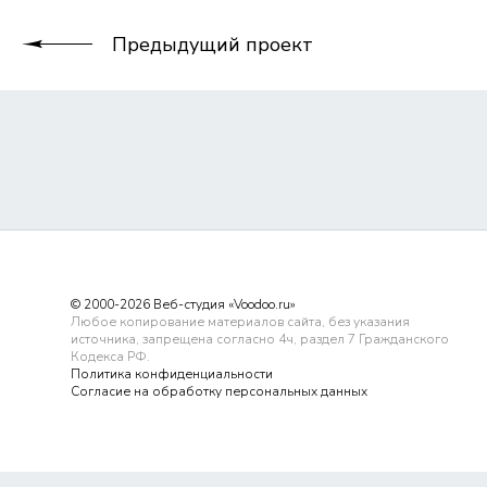
Предыдущий проект
© 2000-2026 Веб-студия «Voodoo.ru»
Любое копирование материалов сайта, без указания
источника, запрещена согласно 4ч, раздел 7 Гражданского
Кодекса РФ.
Политика конфиденциальности
Согласие на обработку персональных данных
Обращаем Ваше внимание на то, что данный сайт носит исключи