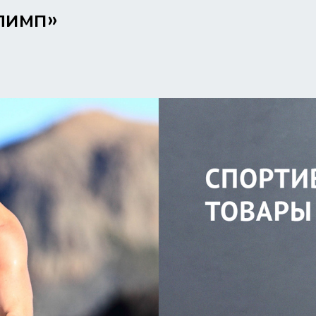
лимп»