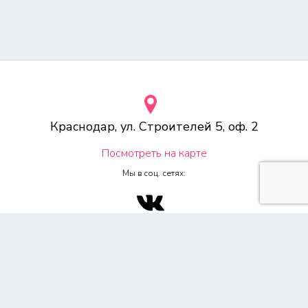
Краснодар, ул. Строителей 5, оф. 2
Посмотреть на карте
Мы в соц. сетях:
© 2000-2026 Веб-студия «Voodoo.ru»
Любое копирование материалов сайта, без указания источника,
запрещена согласно 4ч, раздел 7 Гражданского Кодекса РФ.
Политика конфиденциальности
Согласие на обработку персональных данных