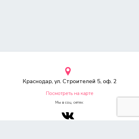
Краснодар, ул. Строителей 5, оф. 2
Посмотреть на карте
Мы в соц. сетях:
© 2000-2026 Веб-студия «Voodoo.ru»
Любое копирование материалов сайта, без указания источника,