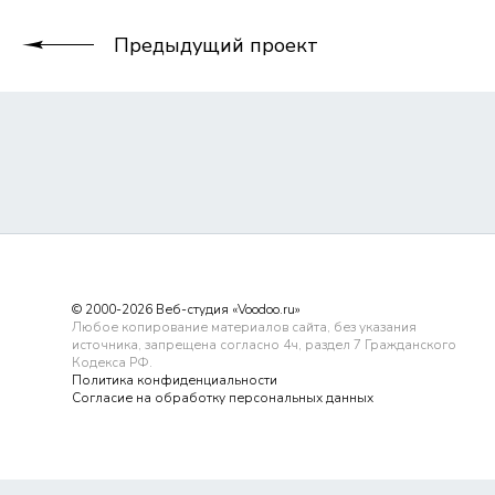
Предыдущий проект
© 2000-2026 Веб-студия «Voodoo.ru»
Любое копирование материалов сайта, без указания
источника, запрещена согласно 4ч, раздел 7 Гражданского
Кодекса РФ.
Политика конфиденциальности
Согласие на обработку персональных данных
Обращаем Ваше внимание на то, что данный сайт носит исключи