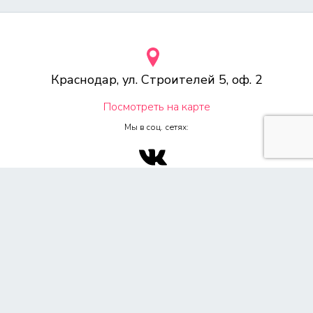
Краснодар, ул. Строителей 5, оф. 2
Посмотреть на карте
Мы в соц. сетях:
© 2000-2026 Веб-студия «Voodoo.ru»
Любое копирование материалов сайта, без указания источника,
запрещена согласно 4ч, раздел 7 Гражданского Кодекса РФ.
Политика конфиденциальности
Согласие на обработку персональных данных
Обращаем Ваше внимание на то, что данный сайт носит
исключительно информационный характер и ни при каких условиях
не является публичной офертой, определяемой положением ч. 2 ст.
437 Гражданского кодекса Российской Федерации. Для получения
подробной информации о стоимости услуг, пожалуйста,
обращайтесь к менеджеру по продажам. Все цены на сайте указаны