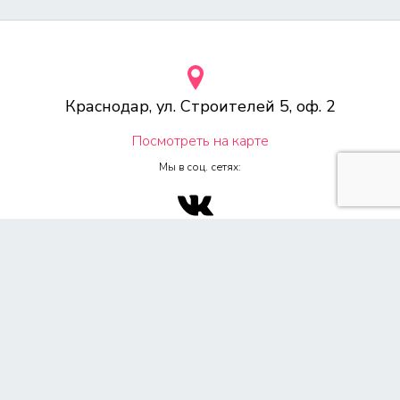
Краснодар, ул. Строителей 5, оф. 2
Посмотреть на карте
Мы в соц. сетях:
© 2000-2026 Веб-студия «Voodoo.ru»
Любое копирование материалов сайта, без указания источника,
запрещена согласно 4ч, раздел 7 Гражданского Кодекса РФ.
Политика конфиденциальности
Согласие на обработку персональных данных
Обращаем Ваше внимание на то, что данный сайт носит
исключительно информационный характер и ни при каких условиях
не является публичной офертой, определяемой положением ч. 2 ст.
437 Гражданского кодекса Российской Федерации. Для получения
подробной информации о стоимости услуг, пожалуйста,
обращайтесь к менеджеру по продажам. Все цены на сайте указаны