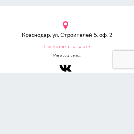
Краснодар, ул. Строителей 5, оф. 2
Посмотреть на карте
Мы в соц. сетях:
© 2000-2026 Веб-студия «Voodoo.ru»
Любое копирование материалов сайта, без указания источника,
запрещена согласно 4ч, раздел 7 Гражданского Кодекса РФ.
Политика конфиденциальности
Согласие на обработку персональных данных
Обращаем Ваше внимание на то, что данный сайт носит
исключительно информационный характер и ни при каких условиях
не является публичной офертой, определяемой положением ч. 2 ст.
437 Гражданского кодекса Российской Федерации. Для получения
подробной информации о стоимости услуг, пожалуйста,
обращайтесь к менеджеру по продажам. Все цены на сайте указаны