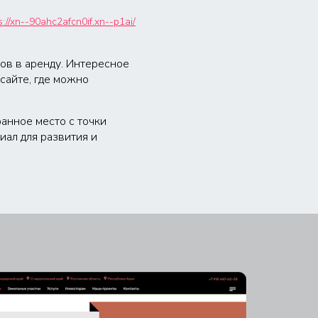
s://xn--90ahc2afcn0if.xn--p1ai/
дов в аренду. Интересное
сайте, где можно
анное место с точки
иал для развития и