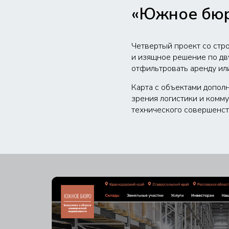
«Южное бю
Четвертый проект со стро
и изящное решение по дв
отфильтровать аренду или 
Карта с объектами допол
зрения логистики и комму
технического совершенст