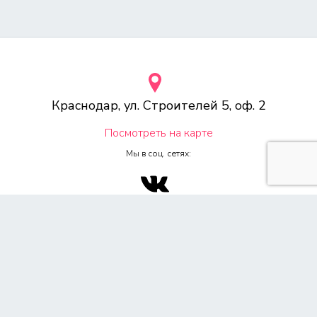
Краснодар, ул. Строителей 5, оф. 2
Посмотреть на карте
Мы в соц. сетях:
© 2000-2026 Веб-студия «Voodoo.ru»
Любое копирование материалов сайта, без указания источника,
запрещена согласно 4ч, раздел 7 Гражданского Кодекса РФ.
Политика конфиденциальности
Согласие на обработку персональных данных
Обращаем Ваше внимание на то, что данный сайт носит
исключительно информационный характер и ни при каких условиях
не является публичной офертой, определяемой положением ч. 2 ст.