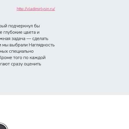
http://vladimirlysin.ru/
орый подчеркнул бы
 глубокие цвета и
жная задача — сделать
и мы выбрали Наглядность
нных специально
Кроме того по каждой
гают сразу оценить