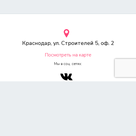
Краснодар, ул. Строителей 5, оф. 2
Посмотреть на карте
Мы в соц. сетях:
© 2000-2026 Веб-студия «Voodoo.ru»
Любое копирование материалов сайта, без указания источника,
запрещена согласно 4ч, раздел 7 Гражданского Кодекса РФ.
Политика конфиденциальности
Согласие на обработку персональных данных
Обращаем Ваше внимание на то, что данный сайт носит
исключительно информационный характер и ни при каких условиях
не является публичной офертой, определяемой положением ч. 2 ст.
437 Гражданского кодекса Российской Федерации. Для получения