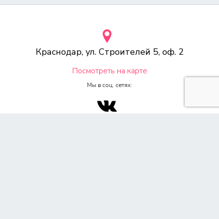
Краснодар, ул. Строителей 5, оф. 2
Посмотреть на карте
Мы в соц. сетях:
© 2000-2026 Веб-студия «Voodoo.ru»
Любое копирование материалов сайта, без указания источника,
запрещена согласно 4ч, раздел 7 Гражданского Кодекса РФ.
Политика конфиденциальности
Согласие на обработку персональных данных
Обращаем Ваше внимание на то, что данный сайт носит
исключительно информационный характер и ни при каких условиях
не является публичной офертой, определяемой положением ч. 2 ст.
437 Гражданского кодекса Российской Федерации. Для получения
подробной информации о стоимости услуг, пожалуйста,
обращайтесь к менеджеру по продажам. Все цены на сайте указаны
розничные, при наличии акций с учетом скидок. Предоставляя свои