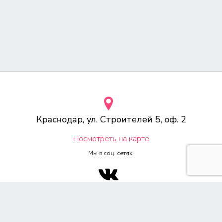
Краснодар, ул. Строителей 5, оф. 2
Посмотреть на карте
Мы в соц. сетях:
© 2000-2026 Веб-студия «Voodoo.ru»
Любое копирование материалов сайта, без указания источника,
запрещена согласно 4ч, раздел 7 Гражданского Кодекса РФ.