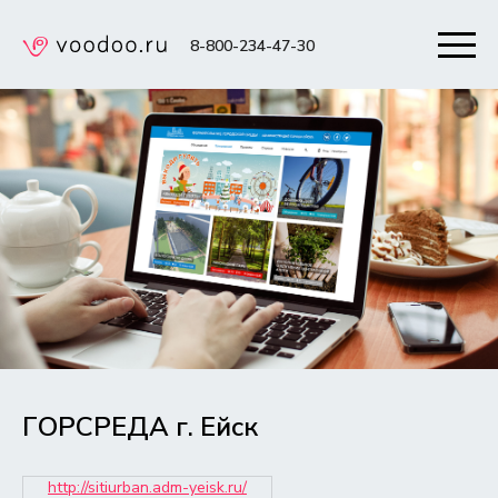
8-800-234-47-30
ГОРСРЕДА г. Ейск
http://sitiurban.adm-yeisk.ru/