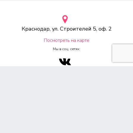
Краснодар, ул. Строителей 5, оф. 2
Посмотреть на карте
Мы в соц. сетях:
© 2000-2026 Веб-студия «Voodoo.ru»
Любое копирование материалов сайта, без указания источника,
запрещена согласно 4ч, раздел 7 Гражданского Кодекса РФ.
Политика конфиденциальности
Согласие на обработку персональных данных
Обращаем Ваше внимание на то, что данный сайт носит
исключительно информационный характер и ни при каких условиях
не является публичной офертой, определяемой положением ч. 2 ст.
437 Гражданского кодекса Российской Федерации. Для получения
подробной информации о стоимости услуг, пожалуйста,
обращайтесь к менеджеру по продажам. Все цены на сайте указаны
розничные, при наличии акций с учетом скидок. Предоставляя свои