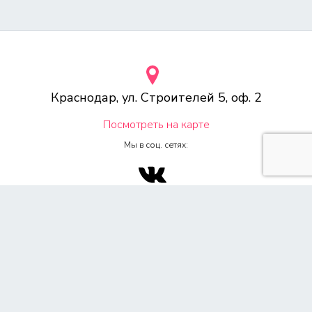
Краснодар, ул. Строителей 5, оф. 2
Посмотреть на карте
Мы в соц. сетях:
© 2000-2026 Веб-студия «Voodoo.ru»
Любое копирование материалов сайта, без указания источника,
запрещена согласно 4ч, раздел 7 Гражданского Кодекса РФ.
Политика конфиденциальности
Согласие на обработку персональных данных
Обращаем Ваше внимание на то, что данный сайт носит
исключительно информационный характер и ни при каких условиях
не является публичной офертой, определяемой положением ч. 2 ст.
437 Гражданского кодекса Российской Федерации. Для получения